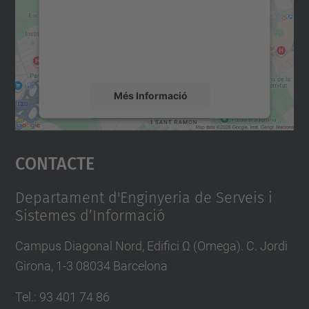
Utilitzem un servei de tercers per incrustar
contingut del mapa que pugui recollir dades
sobre la vostra activitat. Reviseu-ne els
detalls i accepteu el servei per veure el
mapa.
Més Informació
Accepta
Contacte
powered by
Usercentrics Consent
Management Platform
Departament d'Enginyeria de Serveis i
Sistemes d’Informació
Campus Diagonal Nord, Edifici Ω (Omega). C. Jordi
Girona, 1-3 08034 Barcelona
Tel.
:
93 401 74 86