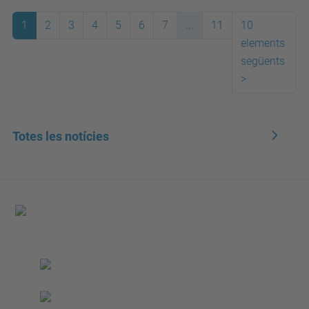
1
2
3
4
5
6
7
...
11
10
elements
següents
>
Totes les notícies