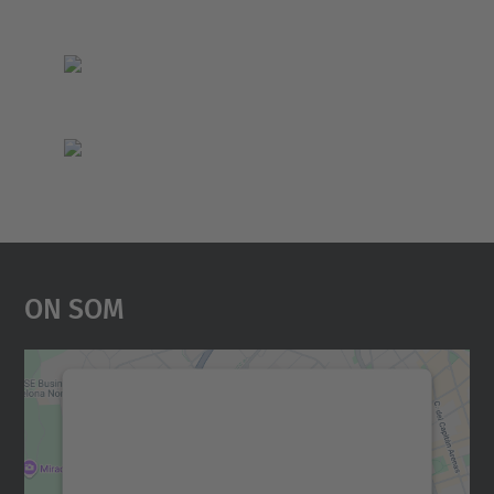
On Som
Necessitem el vostre
consentiment per carregar el
servei Google Maps!