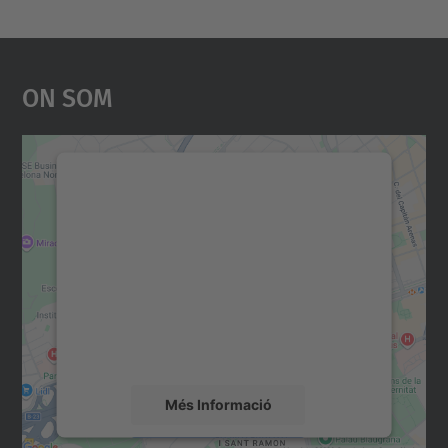
On Som
Necessitem el vostre
consentiment per carregar el
servei Google Maps!
Utilitzem un servei de tercers per incrustar
contingut del mapa que pugui recollir dades
sobre la vostra activitat. Reviseu-ne els
detalls i accepteu el servei per veure el
mapa.
Més Informació