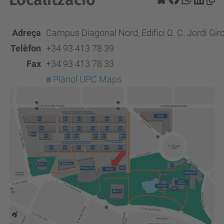
Adreça
Campus Diagonal Nord
,
Edifici
Ω.
C. Jordi Gir
Telèfon
+34 93 413 78 39
Fax
+34 93 413 78 33
Plànol UPC Maps