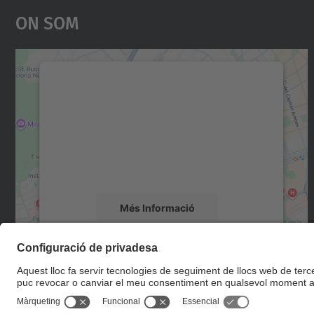
On Som
Necessitem el vostre consentiment
per carregar el servei Google Maps!
Utilitzem un servei de tercers per incrustar
contingut del mapa que pugui recollir dades
sobre la vostra activitat. Reviseu-ne els
detalls i accepteu el servei per veure el mapa.
Més Informació
Accepta
powered by
Usercentrics Consent
Management Platform