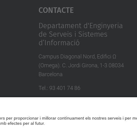
Contacte
Departament d'Enginyeria
de Serveis i Sistemes
d’Informació
Campus Diagonal Nord, Edifici Ω
(Omega). C. Jordi Girona, 1-3 08034
Barcelona
Tel.
:
93 401 74 86
Directori UPC
Formulari de contacte