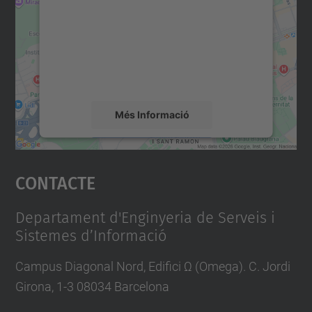
Utilitzem un servei de tercers per incrustar
contingut del mapa que pugui recollir dades
sobre la vostra activitat. Reviseu-ne els
detalls i accepteu el servei per veure el
mapa.
Més Informació
Accepta
Contacte
powered by
Usercentrics Consent
Management Platform
Departament d'Enginyeria de Serveis i
Sistemes d’Informació
Campus Diagonal Nord, Edifici Ω (Omega). C. Jordi
Girona, 1-3 08034 Barcelona